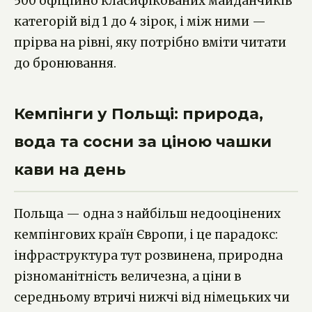
500 офіційно класифікованих майданчиків
категорій від 1 до 4 зірок, і між ними —
прірва на рівні, яку потрібно вміти читати
до бронювання.
Кемпінги у Польщі: природа,
вода та сосни за ціною чашки
кави на день
Польща — одна з найбільш недооцінених
кемпінгових країн Європи, і це парадокс:
інфраструктура тут розвинена, природна
різноманітність величезна, а ціни в
середньому втричі нижчі від німецьких чи