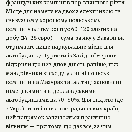
французьких кемпінгів порівнянного рівня.
Місце для намету на двох з електрикою та
санвузлом у хорошому польському
кемпінгу влітку коштує 60–120 злотих на
добу (14–28 євро) — сума, за яку у Баварії ви
отримаєте лише паркувальне місце для
автобудинку. Туристи із Західної Європи
відкрили цю невідповідність раніше, ніж
мандрівники зі сходу: у липні польські
кемпінги на Мазурах та Балтиці заповнені
німецькими та нідерландськими
автобудинками на 70–80%. Для тих, хто їде
з України чи інших пострадянських країн,
цей напрямок залишається практично
вільним — при тому, що дає все, за чим