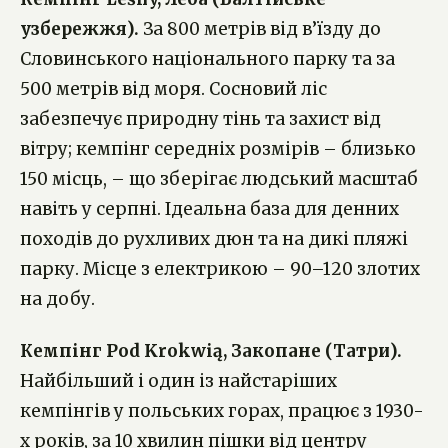
узбережжя).
За 800 метрів від в’їзду до
Словинського національного парку та за
500 метрів від моря. Сосновий ліс
забезпечує природну тінь та захист від
вітру; кемпінг середніх розмірів – близько
150 місць, – що зберігає людський масштаб
навіть у серпні. Ідеальна база для денних
походів до рухливих дюн та на дикі пляжі
парку. Місце з електрикою – 90–120 злотих
на добу.
Кемпінг Pod Krokwią, Закопане (Татри).
Найбільший і один із найстаріших
кемпінгів у польських горах, працює з 1930-
х років, за 10 хвилин пішки від центру