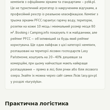
кемпінгів з офіційними зірками та стандартами – pzkk.pl.
Це не туристичний агрегатор із накрученими відгуками, а
професійний реєстр із реальною класифікацією. Кемпінг з
трьома зірками PFCC гарантує гарячу воду, територію,
розетки на кожні 10 місць і мінімальний розмір місця 80
м². Booking і Camping.info показують ті ж майданчики, але
рейтинг PFCC — об’єктивніший за будь-який рейтинг
користувача. Ще один лайфхак з цієї категорії: кемпінги,
розташовані на території лісових господарств Lasy
Państwowe, коштують на 20–40% дешевше за
комерційні, при цьому найчастіше мають найкраще
розташування — прямо в лісі, біля річки або біля лісового
озера. Знайти їх можна через сайт самих Лісів: lasy.gov.pl
у розділі «turystyka».
Практична логістика