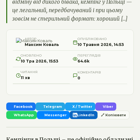
відміну від дикого бівака, кемпінг у Польщі —
це легальний, передбачуваний і при цьому
зовсім не стерильний формат: хороший […]
АВТОР
ОПУБЛІКОВАНО
Максим Коваль
10 Травня 2026, 14:53
ОНОВЛЕНО
ПЕРЕГЛЯДІВ
10 Тра 2026, 15:53
64.6k
ЧИТАННЯ
КОМЕНТАРІВ
11 хв
0
Facebook
Telegram
X / Twitter
Viber
WhatsApp
Messenger
LinkedIn
🔗 Копіювати
Кемпінги в Польщі – це офіційно обладнані