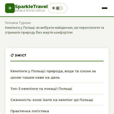
SparkleTravel
✈
☀️
SPARKLETRAVEL.COM.UA
ГОЛОВНА
ТУРИЗМ
ГОТЕЛІ
ДОЗВІЛЛЯ
Головна
›
Туризм
›
Кемпінги у Польщі: як вибрати майданчик, не переплатити та
ЗДОРОВ’Я
СПОРТ
ТЕХНІКА
ФІНАНСИ
отримати природу без жертв комфортом
УКРАЇНСЬКА
📋 ЗМІСТ
Кемпінги у Польщі: природа, вода та сосни за
ціною чашки кави на день
Топ-3 кемпінги та локації Польщі
Сезонність: коли їхати на кемпінг до Польщі
Практична логістика