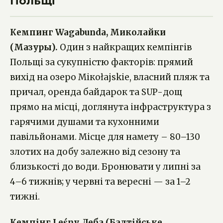
Польщі
Кемпинг Wagabunda, Миколайки
(Мазуры).
Один з найкращих кемпінгів
Польщі за сукупністю факторів: прямий
вихід на озеро Мікołajskie, власний пляж та
причал, оренда байдарок та SUP-дощ
прямо на місці, доглянута інфраструктура з
гарячими душами та кухонними
павільйонами. Місце для намету – 80–130
злотих на добу залежно від сезону та
близькості до води. Бронювати у липні за
4–6 тижнів; у червні та вересні — за 1–2
тижні.
Кемпінг Leśny, Леба (Балтійське