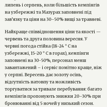
липень і серпень, коли більшість кемпінгів
на узбережжі та Мазурах заповнені під
зав’язку та ціни на 30–50% вищі за травневі.
Найкраще співвідношення ціни та якості —
червень та друга половина вересня. У
червні погода стійка (18-24 ° C на
узбережжі, 15-20 ° C в горах), кемпінги
заповнені на 30-50%, персонал менш
завантажений – і сервіс помітно краще, ніж
у серпні. Вересень дає золоту осінь,
відсутність натовпу та можливість
торгуватися за тривале перебування: багато
кемпінгів пропонують знижки 20–30% при
бронюванні від 5 ночей у низький сезон.