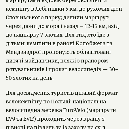
маршрутами вздовж берегової лінії. З
кемпінгу в Лебі пішки 5 км. до рухомих дюн
Словіньського парку; денний маршрут
через дюни до моря і назад – 12-15 км, вхід
до нацпарку 7 злотих. Для тих, хто їде з
дітьми: кемпінги в районі Колобжега та
Мендзиздрої пропонують облаштовані
дитячі майданчики, пляжі з прапором
рятувальників і прокат велосипедів — 30–
50 злотих на день.
Для досвідчених туристів цікавий формат
велокемпінгу по Польщі: національна
велосипедна мережа EuroVelo (маршрути
EV9 та EV13) проходить через країну з
півночі на південь та із заходу на схід,