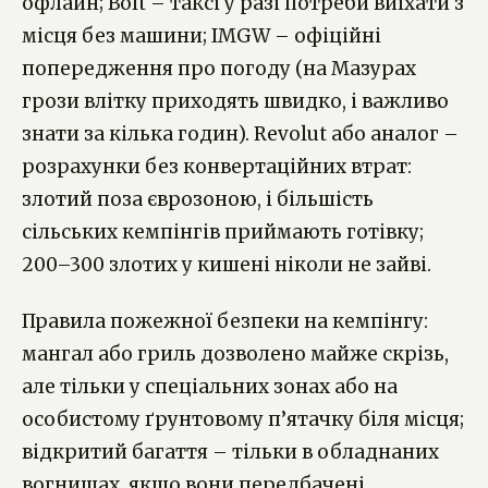
офлайн; Bolt – таксі у разі потреби виїхати з
місця без машини; IMGW – офіційні
попередження про погоду (на Мазурах
грози влітку приходять швидко, і важливо
знати за кілька годин). Revolut або аналог –
розрахунки без конвертаційних втрат:
злотий поза єврозоною, і більшість
сільських кемпінгів приймають готівку;
200–300 злотих у кишені ніколи не зайві.
Правила пожежної безпеки на кемпінгу:
мангал або гриль дозволено майже скрізь,
але тільки у спеціальних зонах або на
особистому ґрунтовому п’ятачку біля місця;
відкритий багаття – тільки в обладнаних
вогнищах, якщо вони передбачені