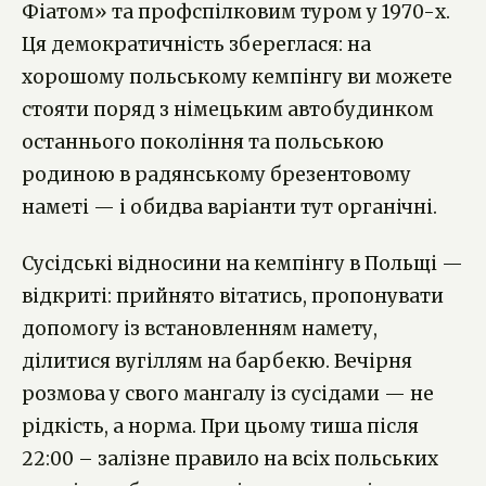
Фіатом» та профспілковим туром у 1970-х.
Ця демократичність збереглася: на
хорошому польському кемпінгу ви можете
стояти поряд з німецьким автобудинком
останнього покоління та польською
родиною в радянському брезентовому
наметі — і обидва варіанти тут органічні.
Сусідські відносини на кемпінгу в Польщі —
відкриті: прийнято вітатись, пропонувати
допомогу із встановленням намету,
ділитися вугіллям на барбекю. Вечірня
розмова у свого мангалу із сусідами — не
рідкість, а норма. При цьому тиша після
22:00 – залізне правило на всіх польських