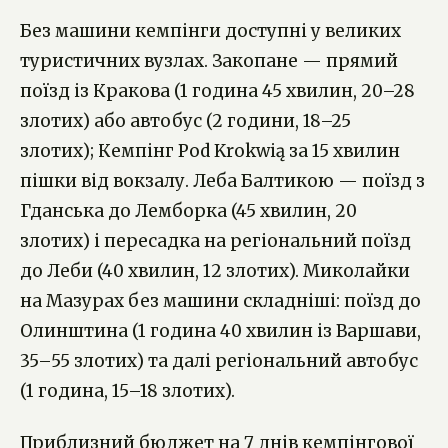
Без машини кемпінги доступні у великих
туристичних вузлах. Закопане — прямий
поїзд із Кракова (1 година 45 хвилин, 20–28
злотих) або автобус (2 години, 18–25
злотих); Кемпінг Pod Krokwią за 15 хвилин
пішки від вокзалу. Леба Балтикою — поїзд з
Гданська до Лемборка (45 хвилин, 20
злотих) і пересадка на регіональний поїзд
до Леби (40 хвилин, 12 злотих). Миколайки
на Мазурах без машини складніші: поїзд до
Олинштина (1 година 40 хвилин із Варшави,
35–55 злотих) та далі регіональний автобус
(1 година, 15–18 злотих).
Приблизний бюджет на 7 днів кемпінгової