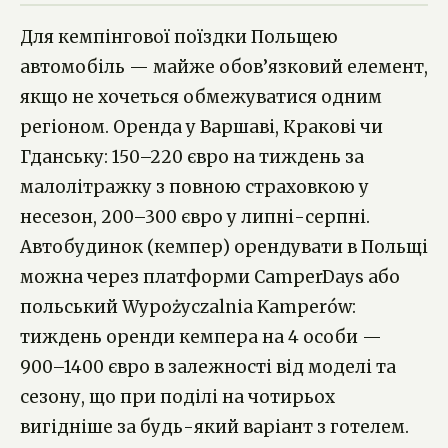
Для кемпінгової поїздки Польщею
автомобіль — майже обов’язковий елемент,
якщо не хочеться обмежуватися одним
регіоном. Оренда у Варшаві, Кракові чи
Гданську: 150–220 євро на тиждень за
малолітражку з повною страховкою у
несезон, 200–300 євро у липні-серпні.
Автобудинок (кемпер) орендувати в Польщі
можна через платформи CamperDays або
польський Wypożyczalnia Kamperów:
тиждень оренди кемпера на 4 особи —
900–1400 євро в залежності від моделі та
сезону, що при поділі на чотирьох
вигідніше за будь-який варіант з готелем.