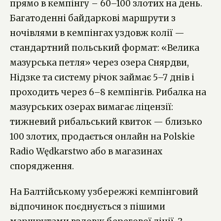
прямо в кемпінгу – 60–100 злотих на день.
Багатоденні байдаркові маршрути з
ночівлями в кемпінгах уздовж колії —
стандартний польський формат: «Велика
мазурська петля» через озера Снярдви,
Нідзке та систему річок займає 5–7 днів і
проходить через 6–8 кемпінгів. Рибалка на
мазурських озерах вимагає ліцензії:
тижневий рибальський квиток — близько
100 злотих, продається онлайн на Polskie
Radio Wędkarstwo або в магазинах
спорядження.
На Балтійському узбережжі кемпінговий
відпочинок поєднується з пішими