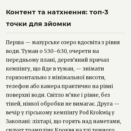
Контент та натхнення: топ-3
точки для зйомки
Перша — мазурське озеро вдосвіта з рівня
води. Туман о 5:30–6:30, очерети на
передньому плані, дерев’яний причал
кемпінгу, що йде в туман, — знімати
горизонтально з мінімальної висоти,
телефон або камера практично на рівні
поверхні води. Світло м’яке і рівне, без
тіней, ніякої обробки не вимагає. Друга —
вечір у гірському кемпінгу Pod Krokwią у
Закопані: ліхтарі, що горять над наметами,
силует трампліну Кроквя на тлі темного