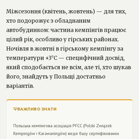
Міжсезоння (квітень, жовтень) — для тих,
хто подорожує з обладнаним
автобудинком: частина кемпінгів працює
цілий рік, особливо у гірських районах.
Ночівля в жовтні в гірському кемпінгу за
температури +3°C — специфічний досвід,
який сподобається не всім, але ті, хто шукав
його, знайдуть у Польщі достатньо
варіантів.
💡ВАЖЛИВО ЗНАТИ
Польська кемпінгова асоціація PFCC (Polski Związek
Kempingów i Karawaningów) веде базу сертифікованих