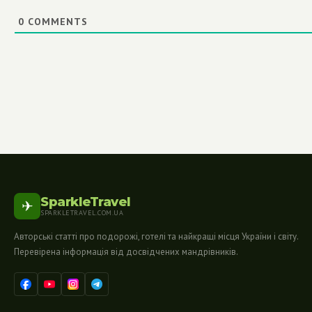
0
COMMENTS
SparkleTravel
✈
SPARKLETRAVEL.COM.UA
Авторські статті про подорожі, готелі та найкращі місця України і світу.
Перевірена інформація від досвідчених мандрівників.