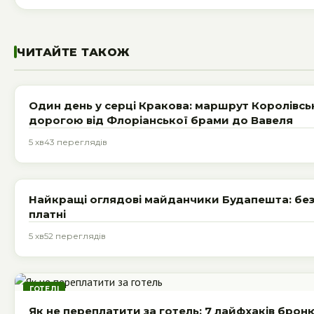
ЧИТАЙТЕ ТАКОЖ
ДОЗВІЛЛЯ
Один день у серці Кракова: маршрут Королівс
дорогою від Флоріанської брами до Вавеля
5 хв
43 переглядів
ДОЗВІЛЛЯ
Найкращі оглядові майданчики Будапешта: без
платні
5 хв
52 переглядів
ГОТЕЛІ
Як не переплатити за готель: 7 лайфхаків бро