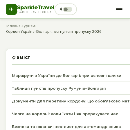
SparkleTravel
✈
☀️
SPARKLETRAVEL.COM.UA
ГОЛОВНА
ТУРИЗМ
ГОТЕЛІ
ДОЗВІЛЛЯ
Головна
›
Туризм
›
Кордон Україна–Болгарія: всі пункти пропуску 2026
ЗДОРОВ’Я
СПОРТ
ТЕХНІКА
ФІНАНСИ
УКРАЇНСЬКА
📋 ЗМІСТ
Маршрути з України до Болгарії: три основні шляхи
Таблиця пунктів пропуску Румунія–Болгарія
Документи для перетину кордону: що обов'язково мат
Черги на кордоні: коли їхати і як прорахувати час
Безпека та нюанси: чек-лист для автомандрівника