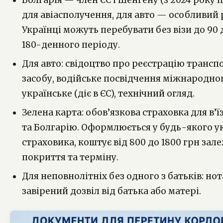
Болгарія — член ЄС і Шенгену (з 2024 року
для авіасполучення, для авто — особливий
Українці можуть перебувати без візи до 90 
180-денного періоду.
Для авто: свідоцтво про реєстрацію трансп
засобу, водійське посвідчення міжнародног
українське (діє в ЄС), технічний огляд.
Зелена карта: обов’язкова страховка для в’ї
та Болгарію. Оформлюється у будь-якого у
страховика, коштує від 800 до 1800 грн зал
покриття та терміну.
Для неповнолітніх без одного з батьків: но
завірений дозвіл від батька або матері.