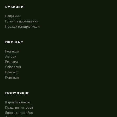
РУБРИКИ
Напрямки
Готелі та проживання
Поради мандрівникам
ПРО НАС
Редакція
Автори
Реклама
Співпраця
Прес-кіт
Контакти
ПОПУЛЯРНЕ
Карпати навесні
Кращі пляжі Греції
Японія самостійно