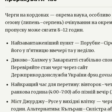
Черги на кордонах — окрема наука, особливо в
сезону (липень–серпень) очікування на окре
пропуску може сягати 8–12 годин.
Найзавантаженіший пункт — Порубне–Сіре
його у п’ятницю ввечері та у неділю.
Дяково–Халмеу у Закарпатті стабільно спо
Перевіряйте стан черг через сайт
Держприкордонслужби України dpsu.gov.ua
Найкращий час для перетину: вівторок–чет
ранкова година (4:00–7:00) або пізній вечір (2
Міст Джурджу–Русе у вихідні влітку — чер
годин. Альтернатива: Кълъраш–Силістра а