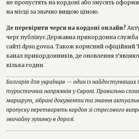
не пропустять на кордоні або змусять оформи
на місці за значно вищою ціною.
Де перевірити черги на кордоні онлайн?
Акт
черг публікує Державна прикордонна служба 
сайті dpsu.gov.ua. Також корисний офіційний 
канал прикордонників, де оновлення з’являю
кілька годин.
Болгарія для українців — один із найдоступніших 
туристичних напрямків у Європі. Правильно спл
маршрут, зібрані документи та знання актуальн
пропуску перетворять кордон зі стресового випр
звичайну зупинку в дорозі.