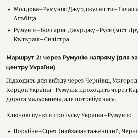
Молдова–Румунія: Джурджулешти–Галац 
Альбіца
Румунія–Болгарія: Джурджу–Русе (міст Др
Кълъраш–Силістра
Маршрут 2: через Румунію напряму (для за
центру України)
Підходить для виїзду через Чернівці, Ужгород,
Кордон Україна–Румунія проходить через Кар
дорога мальовнича, але потребує часу.
Ключові пункти пропуску Україна–Румунія:
Порубне–Сірет (найзавантаженіший, Черні