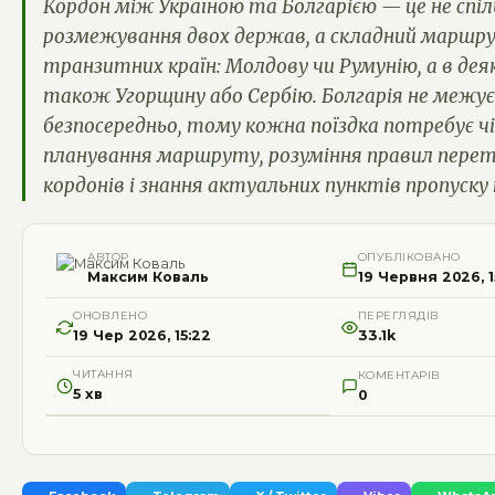
Кордон між Україною та Болгарією — це не спіль
розмежування двох держав, а складний маршру
транзитних країн: Молдову чи Румунію, а в дея
також Угорщину або Сербію. Болгарія не межує
безпосередньо, тому кожна поїздка потребує ч
планування маршруту, розуміння правил перет
кордонів і знання актуальних пунктів пропуску н
АВТОР
ОПУБЛІКОВАНО
Максим Коваль
19 Червня 2026, 1
ОНОВЛЕНО
ПЕРЕГЛЯДІВ
19 Чер 2026, 15:22
33.1k
ЧИТАННЯ
КОМЕНТАРІВ
5 хв
0