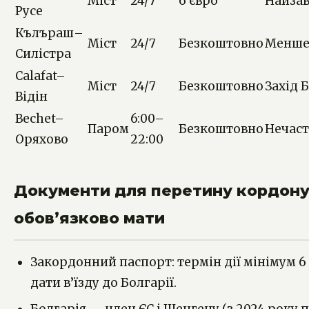
Міст
24/7
6 євро
Найза
Русе
Кълъраш–
Міст
24/7
Безкоштовно
Менше
Силістра
Calafat–
Міст
24/7
Безкоштовно
Захід 
Відін
Bechet–
6:00–
Паром
Безкоштовно
Нечаст
Оряхово
22:00
Документи для перетину кордону
обов’язково мати
Закордонний паспорт: термін дії мінімум 6 
дати в’їзду до Болгарії.