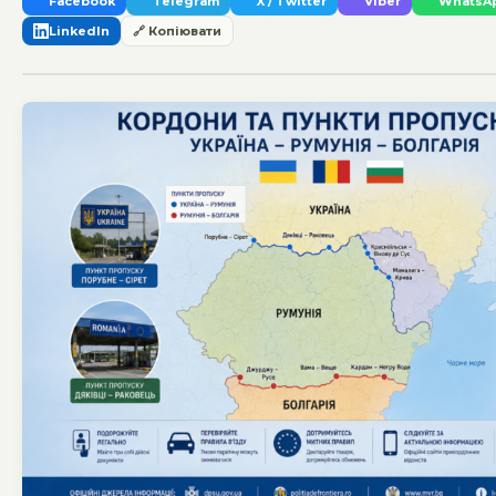
Facebook
Telegram
X / Twitter
Viber
WhatsA
LinkedIn
🔗 Копіювати