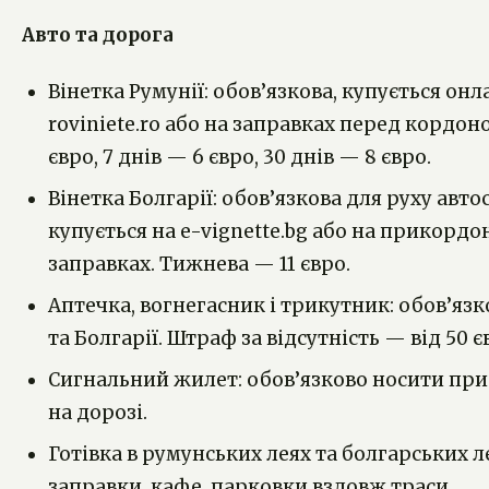
Авто та дорога
Вінетка Румунії: обов’язкова, купується онл
roviniete.ro або на заправках перед кордоно
євро, 7 днів — 6 євро, 30 днів — 8 євро.
Вінетка Болгарії: обов’язкова для руху авт
купується на e-vignette.bg або на прикорд
заправках. Тижнева — 11 євро.
Аптечка, вогнегасник і трикутник: обов’язко
та Болгарії. Штраф за відсутність — від 50 є
Сигнальний жилет: обов’язково носити при 
на дорозі.
Готівка в румунських леях та болгарських л
заправки, кафе, парковки вздовж траси.