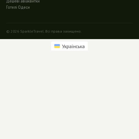
Дешеві авіаквитки
Готелі Одеси
© 2026 SparkleTravel. Всі права захищено.
Українська