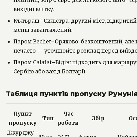
Платний, збір 6 євро для легкового авто. Че
вихідні влітку.
Кълъраш–Силістра: другий міст, відкритий у
менш завантажений.
Паром Bechet–Оряхово: безкоштовний, але 
нечасто — уточнюйте розклад перед виїзд
Паром Calafat–Відін: підходить для маршру
Сербію або захід Болгарії.
Таблиця пунктів пропуску Румуні
Пункт
Час
Тип
Збір
Ос
пропуску
роботи
Джурджу–