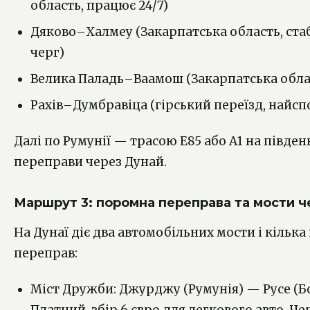
область, працює 24/7)
Дяково–Халмеу (Закарпатська область, ста
черг)
Велика Паладь–Ваамош (Закарпатська обла
Рахів–Думбравіца (гірський переїзд, найс
Далі по Румунії — трасою E85 або A1 на півден
переправи через Дунай.
Маршрут 3: поромна переправа та мости ч
На Дунаї діє два автомобільних мости і кільк
переправ:
Міст Дружби: Джурджу (Румунія) — Русе (Бо