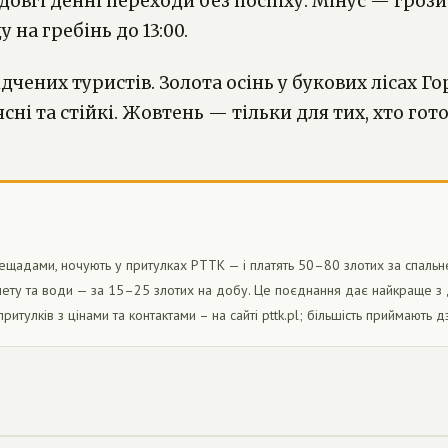
 довгі денні переходи без поспіху. Мінус — гроз
на гребінь до 13:00.
чених туристів. Золота осінь у букових лісах Го
 ясні та стійкі. Жовтень — тільки для тих, хто го
щадами, ночують у притулках PTTK — і платять 50–80 злотих за спальне мі
ету та води — за 15–25 злотих на добу. Це поєднання дає найкраще з д
ритулків з цінами та контактами – на сайті pttk.pl; більшість приймають 