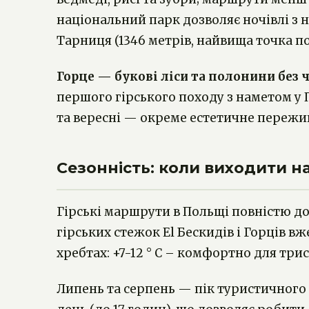
національний парк дозволяє ночівлі з н
Тарниця (1346 метрів, найвища точка п
Горце — букові ліси та полонини без ч
першого гірського походу з наметом у П
та вересні — окреме естетичне пережив
Сезонність: коли виходити 
Гірські маршрути в Польщі повністю дос
гірських стежок El Бескидів і Горців в
хребтах: +7-12 ° C – комфортно для три
Липень та серпень — пік туристичного с