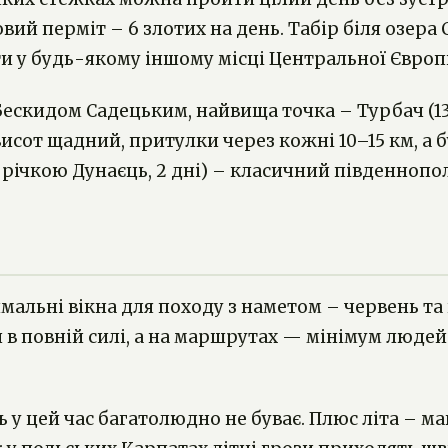
ий перміт – 6 злотих на день. Табір біля озера 
ти у будь-якому іншому місці Центральної Європ
скидом Садецьким, найвища точка – Турбач (1310
от щадний, притулки через кожні 10–15 км, а бу
 річкою Дунаєць, 2 дні) – класичний південнопо
альні вікна для походу з наметом – червень та ве
си в повній силі, а на маршрутах — мінімум людей
ть у цей час багатолюдно не буває. Плюс літа – 