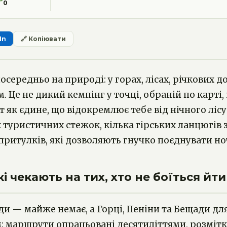
0
In
🔗 Копіювати
середньо на природі: у горах, лісах, річкових д
 Це не дикий кемпінг у точці, обраній по карті,
т як єдине, що відокремлює тебе від нічного ліс
х туристичних стежок, кілька гірських ланцюгів
ритулків, які дозволяють гнучко поєднувати ноч
і чекають на тих, хто не боїться йти
киди — майже немає, а Горці, Пеніни та Бещади дл
им: маршрути опрацьовані десятиліттями, розміт