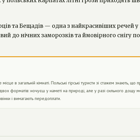
и: у польських Карпатах літні грози приходять ш
рців та Бещадів — одна з найкрасивіших речей у
товий до нічних заморозків та ймовірного снігу п
сце в загальній кімнаті. Польські гірські туристи зі стажем знають, що
вох форматів: ночуєш у наметі на природі, але у разі сильного дощу м
дзвінки і вимагають передоплати.