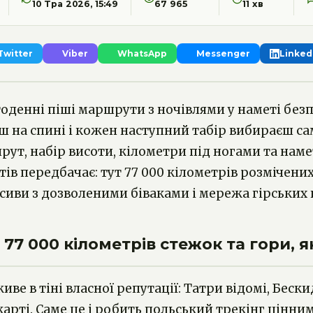
10 Тра 2026, 15:49
67 965
11 хв
 Twitter
Viber
WhatsApp
Messenger
Linked
денні піші маршрути з ночівлями у наметі безпо
ш на спині і кожен наступний табір вибираєш сам.
ут, набір висоти, кілометри під ногами та наме
тів передбачає: тут 77 000 кілометрів розмічени
сиви з дозволеними біваками і мережа гірських п
7 000 кілометрів стежок та гори, як
иве в тіні власної репутації: Татри відомі, Бес
карті. Саме це і робить польський трекінг цінн