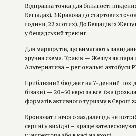
Відправна точка для більшості південно
Бещадах). З Кракова до стартових точок 
години, 22 злотих). До Бещадів із Жешув
у бещадський трекінг.
Для маршрутів, що вимагають закидання
зручна схема. Краків — Жешув як пара 
Альтернатива – регіональні автобуси PK
Приблизний бюджет на 7-денний похід з
біваки) — 20–50 євро за все, їжа (розкл
форматів активного туризму в Європі з
Бронювати нічого заздалегідь не потріб
серпні у вихідні – краще зателефонува
у інспектора або в касі на вході.