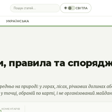
☀️
СВІТЛА
УКРАЇНСЬКА
и, правила та споряд
ьо на природі: у горах, лісах, річкових долинах або
 точці, обраній по карті, і не організований майдан
КОМЕНТАРІВ