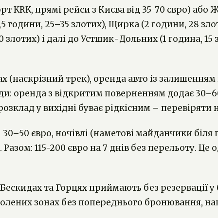
т KRK, прямі рейси з Києва від 35-70 євро) або 
5 години, 25–35 злотих), Щирка (2 години, 28 злот
0 злотих) і далі до Устшик-Дольних (1 година, 1
ах (наскрізний трек), оренда авто із залишення
и: оренда з відкритим поверненням додає 30–60
озклад у вихідні буває рідкісним – перевіряти н
30–50 євро, ночівлі (наметові майданчики біля
. Разом: 115-200 євро на 7 днів без перельоту. Ц
Бескидах та Горцях приймають без резервації у б
озволених зонах без попереднього бронювання, н