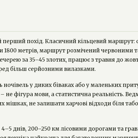
ий перший похід. Класичний кільцевий маршрут:
оти 1800 метрів, маршрут розмічений червоними 
вечерею за 35–45 злотих, працює з травня до жо
ред більш серйозними вилазками.
ть ночівель у диких біваках або у маленьких при
 – не фігура мови, а статистична реальність. Ве
х мішках, не залишати харчові відходи біля таб
5 днів, 200–250 км лісовими дорогами та грав