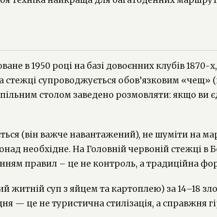
своя техніка найкраща для багатоденних маршрут
не в 1950 році на базі довоєнних клубів 1870-х,
на стежці супроводжується обов’язковим «чещ» 
а спільним столом заведено розмовляти: якщо ви 
ться (він важче навантажений), не шуміти на мар
ви понад необхідне. На Головній червоній стежці 
анням правил – це не контроль, а традиційна фо
ий житній суп з яйцем та картоплею) за 14–18 зло
дня — це не туристична стилізація, а справжня гі