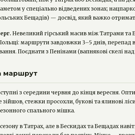
аметом у спеціально відведених зонах; нацпарков
ольських Бещадів) — досвід, який важко отрима
ерг.
Невеликий гірський масив між Татрами та Бе
ольщі: маршрути завдовжки 3–5 днів, перепад вис
ання. Поєднати з Пенінами (вапнякові скелі над
на маршрут
тупні з середини червня до кінця вересня. Оптим
же зійшов, стежки просохли, букові та ялинові лі
сезонного спального мішка.
езону в Татрах, але в Бескидах та Бещадах наві