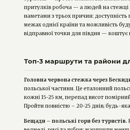
притулків робоча — а людей на стежці 
наметами з трьох причин: доступність 
межах однієї країни та можливість буд
відправної точки для півдня — коштує ві
Топ-3 маршрути та райони д
Головна червона стежка через Бескиди 
польської частини. Це еталонний поль
кожні 15-25 км, перепад висот помірний
Пройти повністю – 20-25 днів; будь-яка
Бещади – польські гори без туристів.
Н
ведмеді, рисі та зубри; маршрути менш