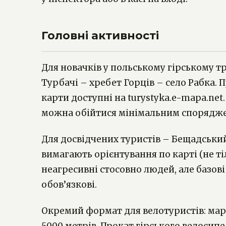
Головні активності
Для новачків у польському гірському 
Турбачі – хребет Горців – село Рабка.
карти доступні на turystyka.e-mapa.net
можна обійтися мінімальним споряджен
Для досвідчених туристів – Бещадський 
вимагають орієнтування по карті (не ті
неагресивні стосовно людей, але базов
обов’язкові.
Окремий формат для велотуристів: мар