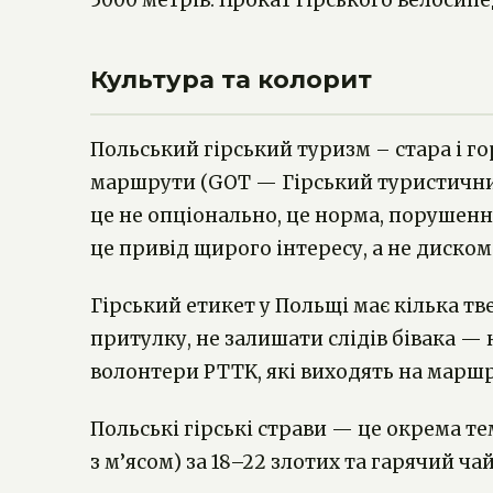
5000 метрів. Прокат гірського велосип
Культура та колорит
Польський гірський туризм – стара і го
маршрути (GOT — Гірський туристичний
це не опціонально, це норма, порушенн
це привід щирого інтересу, а не диско
Гірський етикет у Польщі має кілька тв
притулку, не залишати слідів бівака — 
волонтери PTTK, які виходять на маршр
Польські гірські страви — це окрема те
з м’ясом) за 18–22 злотих та гарячий ча