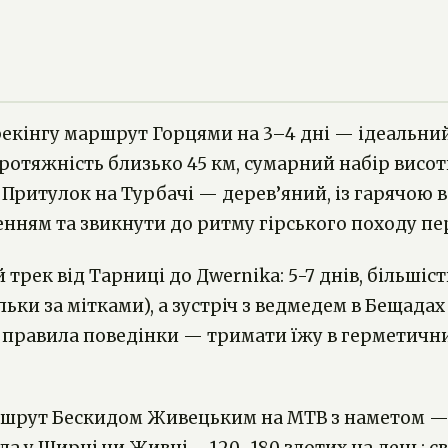
трекінгу маршрут Горцями на 3–4 дні — ідеальн
 Протяжність близько 45 км, сумарний набір вис
. Притулок на Турбачі — дерев’яний, із гарячою 
ням та звикнути до ритму гірського походу пе
трек від Тарниці до Дwernika: 5-7 днів, більшіс
льки за мітками), а зустріч з ведмедем в Бещадах
і правила поведінки — тримати їжу в герметични
шрут Бескидом Живецьким на MTB з наметом — 4–