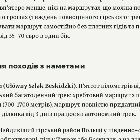
вп’ятеро менше, ніж на маршрутах, що можна пор
по грошах (тиждень повноцінного гірського трек
увати маршрут самостійно без платних гідів та п
д 35–70 євро в один бік.
ля походів з наметами
(Główny Szlak Beskidzki).
П’ятсот кілометрів ві
ський багатоденний трек: хребтовий маршрут з 
 (700-1700 метрів), маршрут повністю придатний
 ділянка від 3 днів працює як автономний трек.
айдикіший гірський район Польщі у південно-сх
 облаштовані, ніж у Татрах або Бескидах, а на 