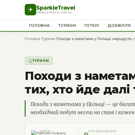
SparkleTravel
✈
SPARKLETRAVEL.COM.UA
ГОЛОВНА
ТУРИЗМ
ГОТЕЛІ
ДОЗВІЛЛЯ
Головна
›
Туризм
›
Походи з наметами у Польщі: маршрути, п
ТУРИЗМ
Походи з наметам
тих, хто йде далі
Походи з наметами у Польщі — це багатод
необхідний побут несеш на спині і кожен
АВТОР
ОПУБЛІКОВАНО