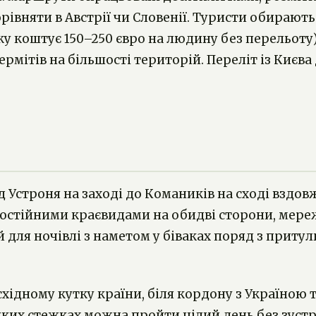
івняти в Австрії чи Словенії. Туристи обирають
у коштує 150–250 євро на людину без перельоту)
ермітів на більшості територій. Переліт із Киє
д Устроня на заході до Комаників на сході вздов
постійними краєвидами на обидві сторони, мере
 для ночівлі з наметом у біваках поряд з притул
ідному кутку країни, біля кордону з Україною 
деяких стежках можна пройти цілий день без зуст