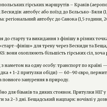
польських гірських маршрутів – Краків (аеропор
Бескидів: автобус або поїзд до Бєльсько-Бяли (1,
а: регіональний автобус до Санока (1,5 години, 2
 до старту та викидання з фінішу в різних точк
«старт-фініш» для треку через Бескиди та Бещад
S: вони охоплюють більшість гірських сіл, хоча р
 наметом на одну особу: транспорт по країні — 
адка + 1–2 притулки обіди) — 60–90 євро, пермит
а повного занурення в природу.
но для біваків та диких стоянок. Притулки НІГ у 
ти за 2–3 дні. Бещадський нацпарк: ночівлі у д