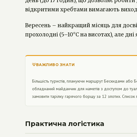
день (до 17 годин), що дозволяє робити
відкритими хребтами вимагають виходу 
Вересень – найкращий місяць для досвід
прохолодні (5–10°C на висотах), але дні
💡ВАЖЛИВО ЗНАТИ
Більшість туристів, плануючи маршрут Бескидами або Бе
обладнаний майданчик для наметів з доступом до туал
замовити тарілку гарячого борщу за 12 злотих. Список п
Практична логістика