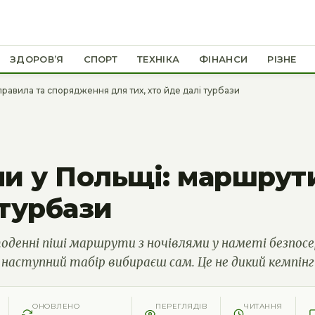
ЗДОРОВ’Я
СПОРТ
ТЕХНІКА
ФІНАНСИ
РІЗНЕ
равила та спорядження для тих, хто йде далі турбази
и у Польщі: маршрут
 турбази
енні піші маршрути з ночівлями у наметі безпосередн
 наступний табір вибираєш сам. Це не дикий кемпінг у
ОНОВЛЕНО
ПЕРЕГЛЯДІВ
ЧИТАННЯ