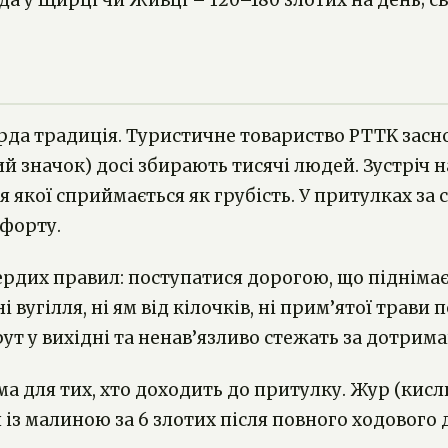
еда у Щирці чи Живці – 120–180 злотих на день; 
рда традиція. Туристичне товариство PTTK заснова
 значок) досі збирають тисячі людей. Зустріч 
я якої сприймається як грубість. У притулках з
мфорту.
ердих правил: поступатися дорогою, що піднімає
ні вугілля, ні ям від кілочків, ні прим’ятої тра
ут у вихідні та ненав’язливо стежать за дотрим
ма для тих, хто доходить до притулку. Жур (кисл
й із малиною за 6 злотих після повного ходового 