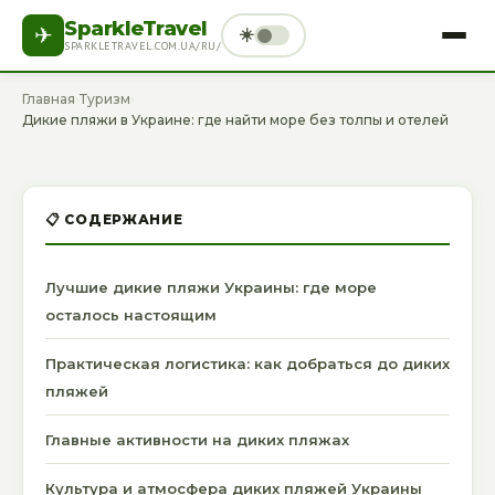
SparkleTravel
✈
☀️
SPARKLETRAVEL.COM.UA/RU/
ГЛАВНАЯ
ТУРИЗМ
ОТЕЛИ
ДОСУГ
Главная
›
Туризм
›
Дикие пляжи в Украине: где найти море без толпы и отелей
ЗДОРОВЬЕ
СПОРТ
ТЕХНИКА
ФИНАНСЫ
РАЗНОЕ
РУССКИЙ
📋 СОДЕРЖАНИЕ
Лучшие дикие пляжи Украины: где море
осталось настоящим
Практическая логистика: как добраться до диких
пляжей
Главные активности на диких пляжах
Культура и атмосфера диких пляжей Украины