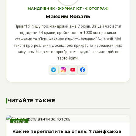
МАНДРІВНИК · ЖУРНАЛІСТ · ФОТОГРАФ
Максим Коваль
Привіт! Я пишу про мандрівки вже 7 років. За цей час встиг
відвідати 34 країни, пройти понад 1000 км гірськими
стежками та з'їсти жахливу кількість вуличної їжі в Азії. Мої
тексти про реальний досвід, без прикрас та нереалістичних
очікувань. Якщо я говорю "рекомендую" - значить дійсно
варто їхати.
ЧИТАЙТЕ ТАКЖЕ
ОТЕЛИ
Как не переплатить за отель: 7 лайфхаков