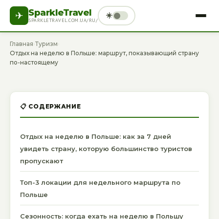
SparkleTravel
✈
☀️
SPARKLETRAVEL.COM.UA/RU/
ГЛАВНАЯ
ТУРИЗМ
ОТЕЛИ
ДОСУГ
Главная
›
Туризм
›
Отдых на неделю в Польше: маршрут, показывающий страну
ЗДОРОВЬЕ
СПОРТ
ТЕХНИКА
ФИНАНСЫ
по-настоящему
РАЗНОЕ
РУССКИЙ
📋 СОДЕРЖАНИЕ
Отдых на неделю в Польше: как за 7 дней
увидеть страну, которую большинство туристов
пропускают
Топ-3 локации для недельного маршрута по
Польше
Сезонность: когда ехать на неделю в Польшу