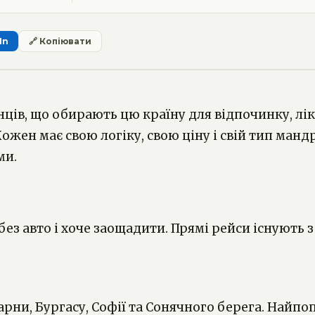
In
🔗 Копіювати
нців, що обирають цю країну для відпочинку, лі
Кожен має свою логіку, свою ціну і свій тип манд
ми.
ез авто і хоче заощадити. Прямі рейси існують з 
 Варни, Бургасу, Софії та Сонячного берега. На