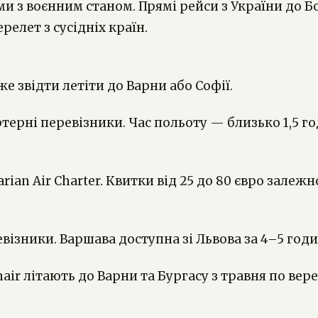
ми з воєнним станом. Прямі рейси з України до Б
елет з сусідніх країн.
е звідти летіти до Варни або Софії.
ртерні перевізники. Час польоту — близько 1,5 
arian Air Charter. Квитки від 25 до 80 євро залежн
евізники. Варшава доступна зі Львова за 4–5 год
air літають до Варни та Бургасу з травня по вере