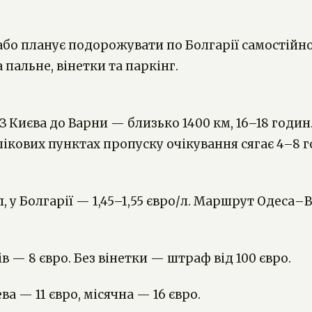
, або планує подорожувати по Болгарії самостійн
пальне, вінетки та паркінг.
З Києва до Варни — близько 1400 км, 16–18 годин
 пікових пунктах пропуску очікування сягає 4–8 г
/л, у Болгарії — 1,45–1,55 євро/л. Маршрут Одеса
нів — 8 євро. Без вінетки — штраф від 100 євро.
а — 11 євро, місячна — 16 євро.