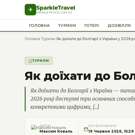
SparkleTravel
✈
SPARKLETRAVEL.COM.UA
ГОЛОВНА
ТУРИЗМ
ГОТЕЛІ
ДОЗВІЛЛЯ
Головна
›
Туризм
›
Як доїхати до Болгарії з України у 2026 ро
ТУРИЗМ
Як доїхати до Болг
Як доїхати до Болгарії з України — пит
2026 році доступні три основних способи
конкретними цифрами, […]
АВТОР
ОПУБЛІКОВАНО
Максим Коваль
19 Червня 2026, 15:29