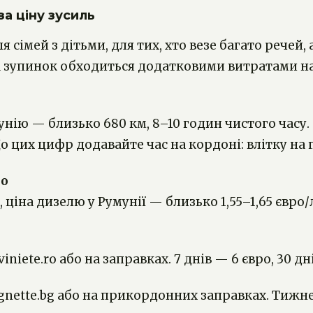
за ціну зусиль
 сімей з дітьми, для тих, хто везе багато речей
а зупинок обходиться додатковими витратами на 
нію — близько 680 км, 8–10 годин чистого часу. 
До цих цифр додавайте час на кордоні: влітку на
но
, ціна дизелю у Румунії — близько 1,55–1,65 євро
iniete.ro або на заправках. 7 днів — 6 євро, 30 д
gnette.bg або на прикордонних заправках. Тижнев