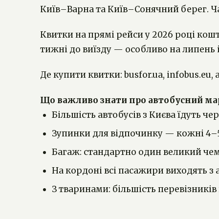
Київ–Варна та Київ–Сонячний берег. Час
Квитки на прямі рейси у 2026 році кошту
тижні до виїзду — особливо на липень і
Де купити квитки: busfor.ua, infobus.eu
Що важливо знати про автобусний м
Більшість автобусів з Києва їдуть ч
Зупинки для відпочинку — кожні 4–5 
Багаж: стандартно один великий чемо
На кордоні всі пасажири виходять з 
З тваринами: більшість перевізникі