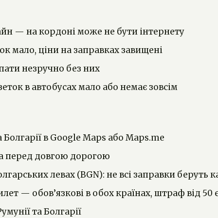
йн — на кордоні може не бути інтернету
нок мало, ціни на заправках завищені
спати незручно без них
еток в автобусах мало або немає зовсім
 Болгарії в Google Maps або Maps.me
сла перед довгою дорогою
олгарських левах (BGN): не всі заправки беруть 
лет — обов’язкові в обох країнах, штраф від 50 
умунії та Болгарії