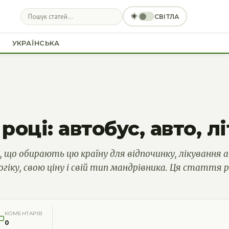
☀️
СВІТЛА
УКРАЇНСЬКА
році: автобус, авто, л
, що обирають цю країну для відпочинку, лікування 
гіку, свою ціну і свій тип мандрівника. Ця стаття р
КОМЕНТАРІВ
0