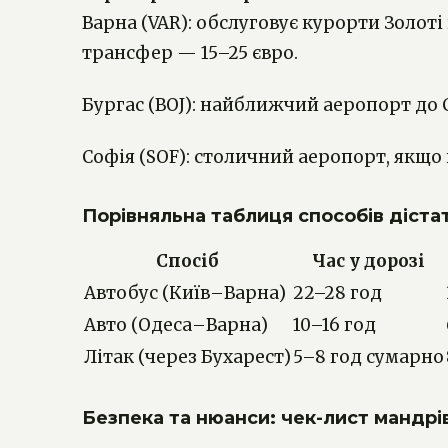
Варна (VAR): обслуговує курорти Золоті
трансфер — 15–25 євро.
Бургас (BOJ): найближчий аеропорт до 
Софія (SOF): столичний аеропорт, якщо 
Порівняльна таблиця способів діста
Спосіб
Час у дорозі
Автобус (Київ–Варна)
22–28 год
Авто (Одеса–Варна)
10–16 год
Літак (через Бухарест)
5–8 год сумарно
Безпека та нюанси: чек-лист мандрі