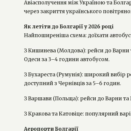
Авіасполучення між Україною та Болгарі
через закриття українського повітряно
Як летіти до Болгарії у 2026 році
Найпоширеніша схема: доїхати автобусом
З Кишинева (Молдова): рейси до Варни 
Одеси за 3–4 години автобусом.
З Бухареста (Румунія): широкий вибір рей
доступний з Чернівців за 5–6 годин.
З Варшави (Польща): рейси до Варни та 
З Кракова та Катовіце: популярний варіа
Аеропорти Болгарії