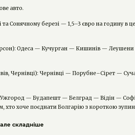
ове авто.
і та Сонячному березі — 1,5–3 євро на годину в ц
Херсон): Одеса — Кучурган — Кишинів — Леушен
ьвів, Чернівці): Чернівці — Порубне–Сірет — Суч
 Ужгород — Будапешт — Белград — Відін — Софі
, хто хоче поєднати Болгарію з короткою зупинк
, але складніше