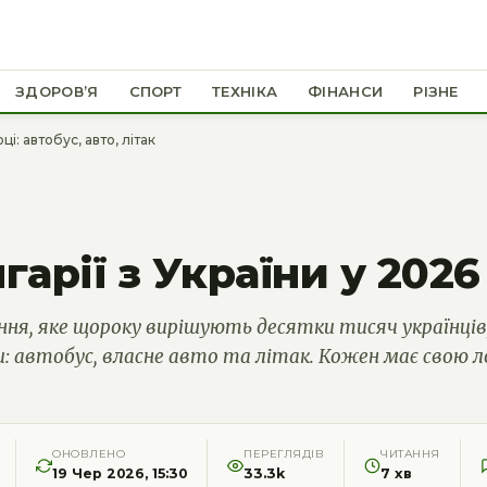
ЗДОРОВ’Я
СПОРТ
ТЕХНІКА
ФІНАНСИ
РІЗНЕ
ці: автобус, авто, літак
арії з України у 2026 
ання, яке щороку вирішують десятки тисяч українців
: автобус, власне авто та літак. Кожен має свою ло
ОНОВЛЕНО
ПЕРЕГЛЯДІВ
ЧИТАННЯ
19 Чер 2026, 15:30
33.3k
7 хв