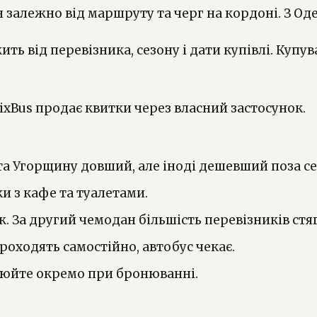
 залежно від маршруту та черг на кордоні. З Одес
ить від перевізника, сезону і дати купівлі. Купу
FlixBus продає квитки через власний застосунок.
 та Угорщину довший, але іноді дешевший поза с
и з кафе та туалетами.
 За другий чемодан більшість перевізників стяг
роходять самостійно, автобус чекає.
чнюйте окремо при бронюванні.