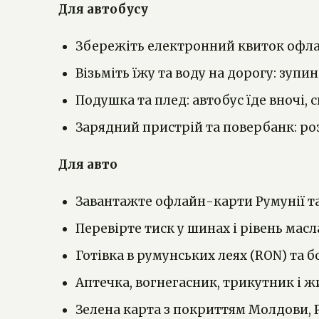
Для автобусу
Збережіть електронний квиток офла
Візьміть їжу та воду на дорогу: зупи
Подушка та плед: автобус їде вночі, 
Зарядний пристрій та повербанк: роз
Для авто
Завантажте офлайн-карти Румунії та
Перевірте тиск у шинах і рівень ма
Готівка в румунських леях (RON) та б
Аптечка, вогнегасник, трикутник і жи
Зелена карта з покриттям Молдови, Р