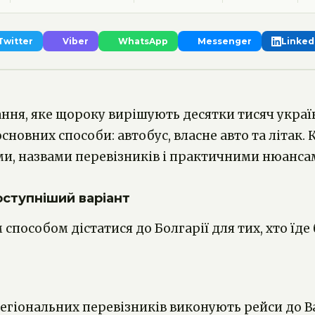
 Twitter
Viber
WhatsApp
Messenger
Linked
тання, яке щороку вирішують десятки тисяч украї
сновних способи: автобус, власне авто та літак. 
ми, назвами перевізників і практичними нюанса
оступніший варіант
особом дістатися до Болгарії для тих, хто їде б
их регіональних перевізників виконують рейси до