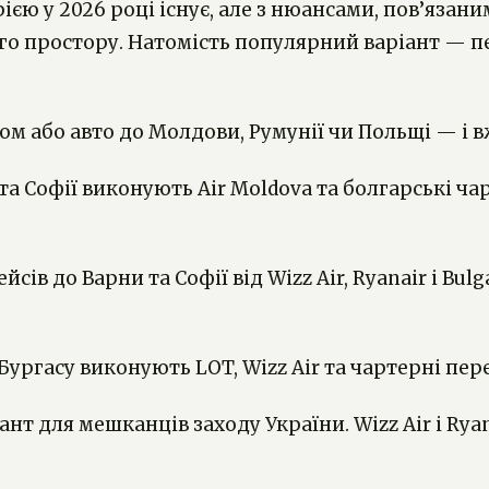
єю у 2026 році існує, але з нюансами, пов’язани
го простору. Натомість популярний варіант — пер
 або авто до Молдови, Румунії чи Польщі — і вж
та Софії виконують Air Moldova та болгарські ча
сів до Варни та Софії від Wizz Air, Ryanair і Bulg
Бургасу виконують LOT, Wizz Air та чартерні пер
нт для мешканців заходу України. Wizz Air і Ryan