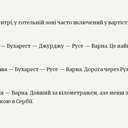
ентрі, у готельній зоні часто включений у варті
и — Бухарест — Джурджу — Русе — Варна. Це на
ава — Бухарест — Русе — Варна. Дорога через Рум
я — Варна. Довший за кілометражем, але менш 
ою в Сербії.